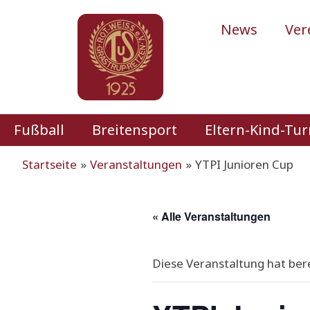
Zum
Inhalt
News
Ver
springen
Fußball
Breitensport
Eltern-Kind-Tu
Startseite
Veranstaltungen
YTPI Junioren Cup
« Alle Veranstaltungen
Diese Veranstaltung hat ber