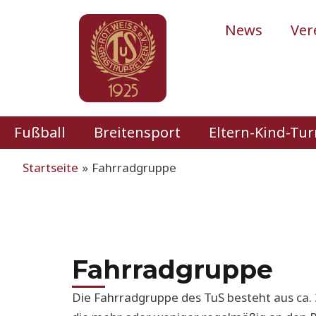
Zum
Inhalt
News
Ver
springen
Fußball
Breitensport
Eltern-Kind-Tu
Startseite
Fahrradgruppe
Fahrradgruppe
Die Fahrradgruppe des TuS besteht aus ca. 