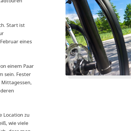
Radtouren
h. Start ist
ur
/Februar eines
von einem Paar
km sein. Fester
m Mittagessen,
nderen
e Location zu
iß, wie viele