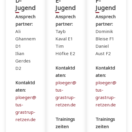
D-
E-
F-
Jugend
Jugend
Jugend
Ansprech
Ansprech
Ansprech
partner:
partner:
partner:
Ali
Tayb
Dominik
Ghannem
Kaval E1
Bleise F1
D1
Tim
Daniel
Ilian
Höfke E2
Aust F2
Gerdes
Kontaktd
Kontaktd
D2
aten:
aten:
Kontaktd
ploeger@
ploeger@
aten:
tus-
tus-
ploeger@
grastrup-
grastrup-
tus-
retzen.de
retzen.de
grastrup-
Trainings
Trainings
retzen.de
zeiten
zeiten