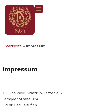
Zum
Inhalt
springen
Eltern-Kind-Turnen
Weitere Sportarten
Förderverein Jugendfussball
Startseite
Impressum
Impressum
TuS Rot-Weiß Grastrup-Retzen e. V.
Lemgoer Straße 97A
32108 Bad Salzuflen